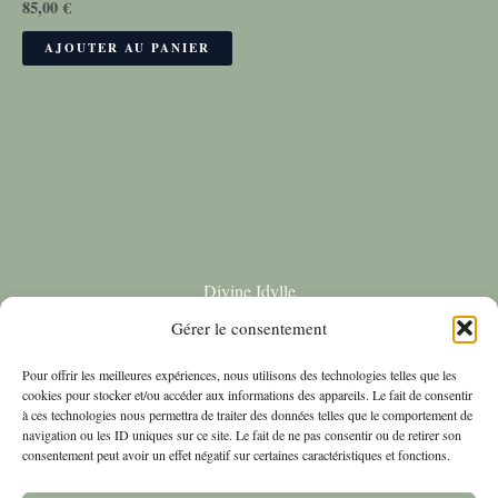
85,00
€
AJOUTER AU PANIER
Divine Idylle
22 Rue de la vielle Porte
Gérer le consentement
Thionville
Pour offrir les meilleures expériences, nous utilisons des technologies telles que les
&#9993;
Contact
cookies pour stocker et/ou accéder aux informations des appareils. Le fait de consentir
à ces technologies nous permettra de traiter des données telles que le comportement de
Boutique
navigation ou les ID uniques sur ce site. Le fait de ne pas consentir ou de retirer son
consentement peut avoir un effet négatif sur certaines caractéristiques et fonctions.
BLOG
Politique de cookies