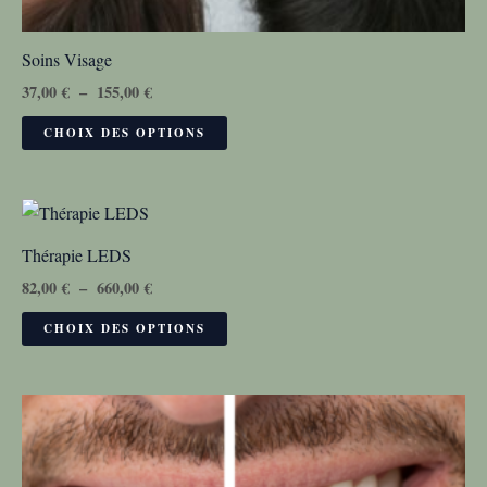
Soins Visage
37,00
€
–
155,00
€
CHOIX DES OPTIONS
Plage
Ce
de
produit
prix :
Thérapie LEDS
82,00 €
a
à
82,00
€
–
660,00
€
plusieurs
660,00 €
variations.
CHOIX DES OPTIONS
Les
options
Plage
Ce
peuvent
de
produit
être
prix :
85,00 €
a
choisies
à