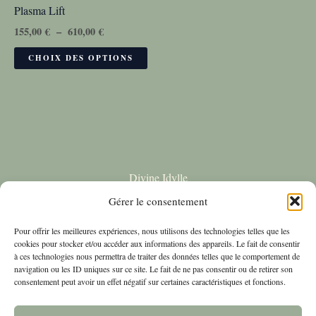
Plasma Lift
155,00
€
–
610,00
€
CHOIX DES OPTIONS
Divine Idylle
22 Rue de la vielle Porte
Gérer le consentement
Thionville
Pour offrir les meilleures expériences, nous utilisons des technologies telles que les
&#9993;
Contact
cookies pour stocker et/ou accéder aux informations des appareils. Le fait de consentir
à ces technologies nous permettra de traiter des données telles que le comportement de
Boutique
navigation ou les ID uniques sur ce site. Le fait de ne pas consentir ou de retirer son
consentement peut avoir un effet négatif sur certaines caractéristiques et fonctions.
BLOG
Politique de cookies