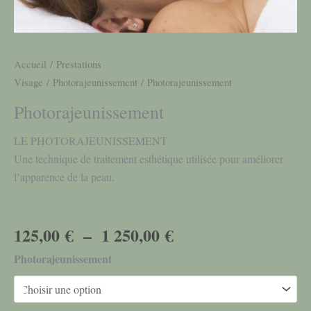
Accueil
/
Prestations
Visage
/
Photorajeunissement
/ Photorajeunissement
Photorajeunissement
LE PHOTORAJEUNISSEMENT
Une technique de traitement esthétique utilisée pour améliorer
l’apparence de la peau.
125,00
€
–
1 250,00
€
Photorajeunissement