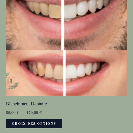
plusieurs
sur
170,00 €
variations.
la
Les
page
options
du
peuvent
produit
être
choisies
sur
la
page
du
produit
Blanchiment Dentaire
85,00
€
–
170,00
€
CHOIX DES OPTIONS